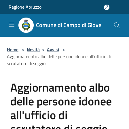
Salta al contenuto principale
Regione Abruzzo
Comune di Campo di Giove
Home
>
Novità
>
Avvisi
>
Aggiornamento albo delle persone idonee all'ufficio di
scrutatore di seggio
Aggiornamento albo
delle persone idonee
all'ufficio di
scrutatore di seggio