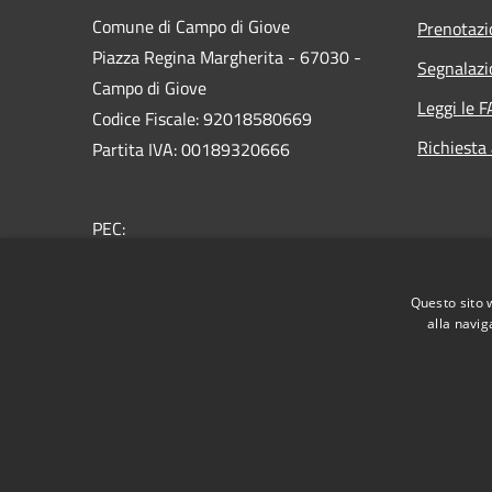
Comune di Campo di Giove
Prenotaz
Piazza Regina Margherita - 67030 -
Segnalazi
Campo di Giove
Leggi le 
Codice Fiscale: 92018580669
Richiesta
Partita IVA: 00189320666
PEC:
comune@pec.comunecampodigiove.it
Centralino Unico: +30 0864 40116
Questo sito 
alla navig
RSS
Accessibilità
Privacy
Cookie
Mappa de