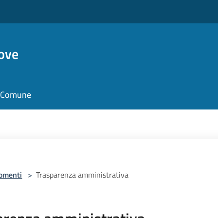
ove
il Comune
omenti
>
Trasparenza amministrativa