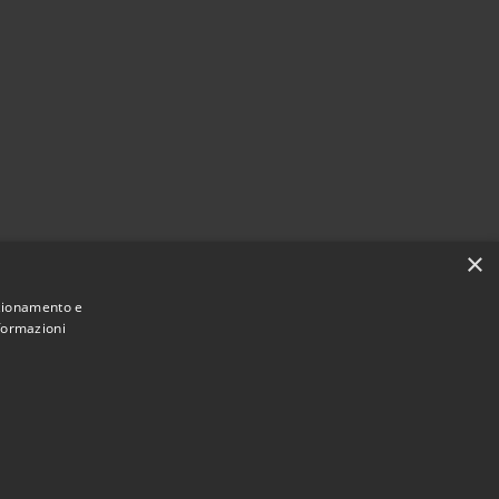
×
nzionamento e
nformazioni
Municipium
Accesso
ne di Campo di Giove • Powered by
•
redazione